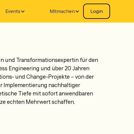
Events
Blog
Mitmachen
Login
in und Transformations­expertin für den
ness Engineering und über 20 Jahren
ations- und Change-Projekte – von der
ur Implementierung nachhaltiger
etische Tiefe mit sofort anwendbaren
tze echten Mehrwert schaffen.