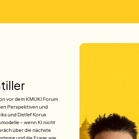
Über KMUKI
iller
chon vor dem KMUKI Forum
nden Perspektiven und
iks und Detlef Korus
modelle – wenn KI nicht
präch über die nächste
steme und die Frage, wie