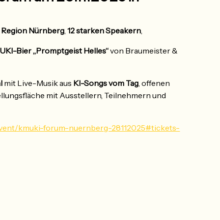
r Region Nürnberg
,
12 starken Speakern
,
KI-Bier „Promptgeist Helles“
von Braumeister &
l
mit Live-Musik aus
KI-Songs vom Tag
, offenen
llungsfläche mit Ausstellern, Teilnehmern und
/event/kmuki-forum-nuernberg-28112025#tickets-